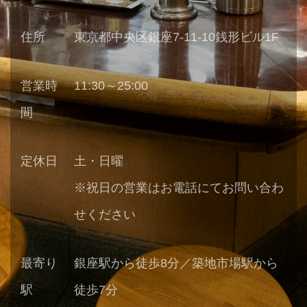
住所
東京都中央区銀座7-11-10銭形ビル1F
営業時
11:30～25:00
間
定休日
土・日曜
※祝日の営業はお電話にてお問い合わ
せください
最寄り
銀座駅から徒歩8分／築地市場駅から
駅
徒歩7分